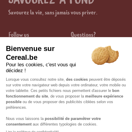
Savourez la vie, sans jamais vous priver.
Follow us
Questions?
Contact
Groupe
Juridique
Nutrition & Santé
Mentions légales
Certisys / BE-BIO-01 est l'institution de contrôle bio |
© Copyright 2026 Céréal