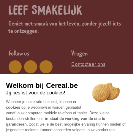
LEEF SMAKELIJK
Geniet met smaak van het leven, zonder jezelf iets
te ontzeggen.
Follow us
Vragen
Contacteer ons
Groep
Legal
Nutrition & Santé
Juridische informatie
Certisys / BE-BIO-01 is de controlerende bioinstantie |