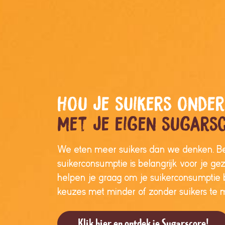
Hou je suikers onde
Met je eigen sugarsc
We eten meer suikers dan we denken. B
suikerconsumptie is belangrijk voor je g
helpen je graag om je suikerconsumptie 
keuzes met minder of zonder suikers te m
Klik hier en ontdek je Sugarscore!