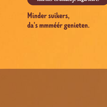
Minder suikers,
da's mmméér genieten.