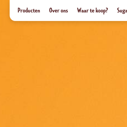
Producten
Over ons
Waar te koop?
Suga