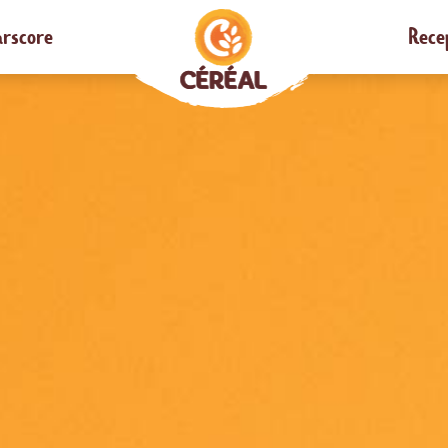
rscore
Rece