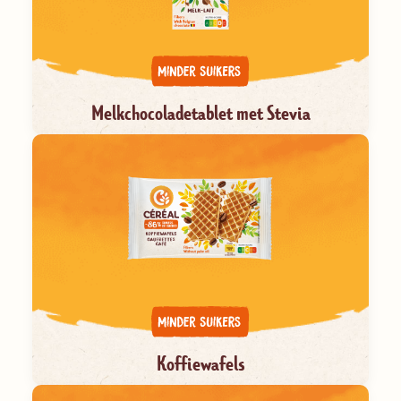
Melkchocoladetablet met Stevia
Koffiewafels