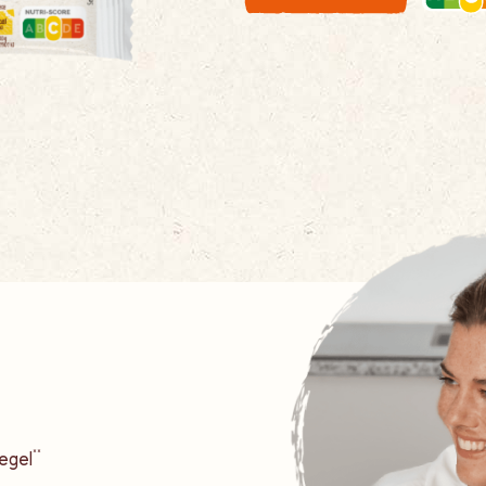
egel**