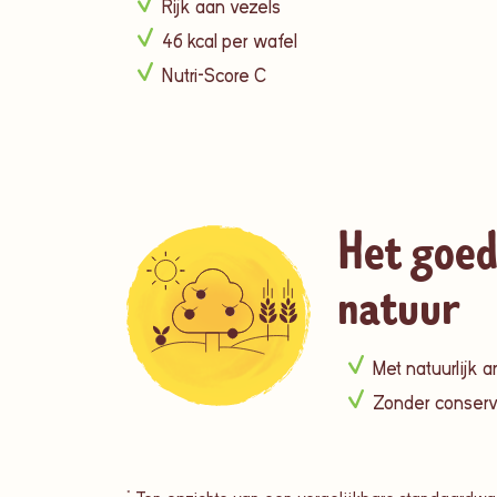
Rijk aan vezels
46 kcal per wafel
Nutri-Score C
Het goed
natuur
Met natuurlijk 
Zonder conser