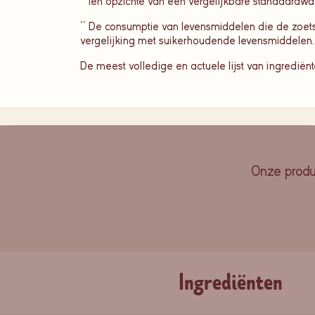
* Ten opzichte van een vergelijkbare standaardwaf
** De consumptie van levensmiddelen die de zoetst
vergelijking met suikerhoudende levensmiddelen.
De meest volledige en actuele lijst van ingredië
Onze produc
Ingrediënten