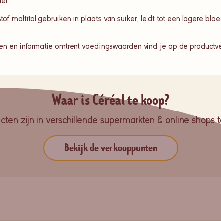
el.
of maltitol gebruiken in plaats van suiker, leidt tot een lagere bl
nten en informatie omtrent voedingswaarden vind je op de productv
Waar is Céréal te koop?
ten zijn in verschillende supermarkten & online shops te
Bekijk de verkooppunten