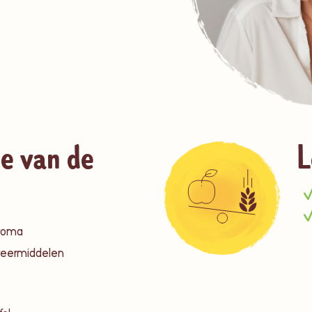
e van de
L
aroma
veermiddelen