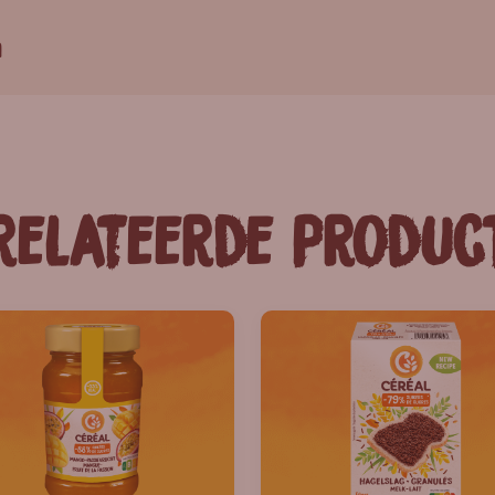
n
relateerde produc