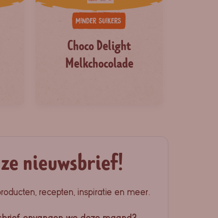
Choco Delight
Melkchocolade
nze nieuwsbrief!
producten, recepten, inspiratie en meer.
sbrief onvangen we deze maand?