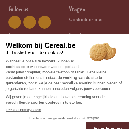
Follow us
Vragen
Contacteer ons
Groep
Legal
Nutrition & Santé
Juridische informatie
Certisys / BE-BIO-01 is de controlerende bioinstantie |
© Copyright 2026 Céréal