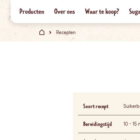
Producten
Over ons
Waar te koop?
Suga
Recepten
Soort recept
Suikerb
Bereidingstijd
10 - 15 