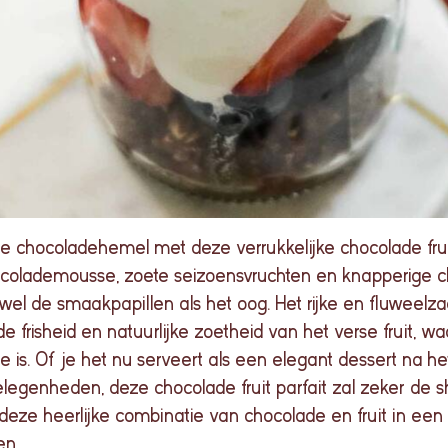
e chocoladehemel met deze verrukkelijke chocolade fruit 
ocolademousse, zoete seizoensvruchten en knapperige 
zowel de smaakpapillen als het oog. Het rijke en fluweelz
frisheid en natuurlijke zoetheid van het verse fruit, w
 is. Of je het nu serveert als een elegant dessert na het
gelegenheden, deze chocolade fruit parfait zal zeker de s
ze heerlijke combinatie van chocolade en fruit in een p
en.