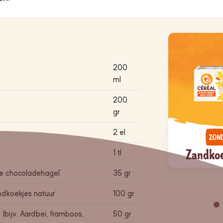
200
ml
200
gr
2 el
Bosbes-
Zandkoe
1 tl
Rodebessenconfituur
re chocoladehagel'
35 gr
ndkoekjes natuur'
100 gr
 (bijv. Aardbei, framboos,
50 gr