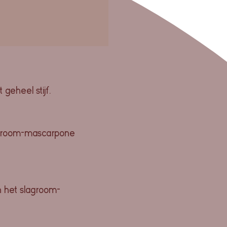
geheel stijf.
lagroom-mascarpone
n het slagroom-