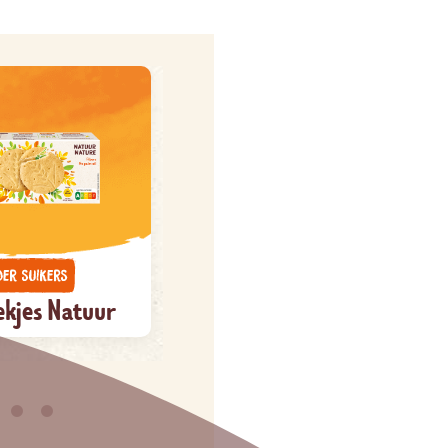
kjes Natuur
Aardbeienconfituur