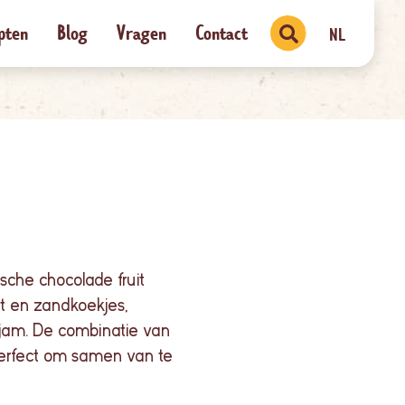
pten
Blog
Vragen
Contact
NL
sche chocolade fruit
it en zandkoekjes,
 jam. De
combinatie
van
erfect om
samen
van
te