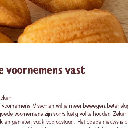
e voornemens vast
roken
,
e
voornemens
.
Misschien
wil
je
meer
bewegen
,
beter
sl
goede
voornemens
zijn
soms
lastig
vol
te
houden
.
Zeker 
en genieten vaak vooropstaan. Het goede nieuws is da