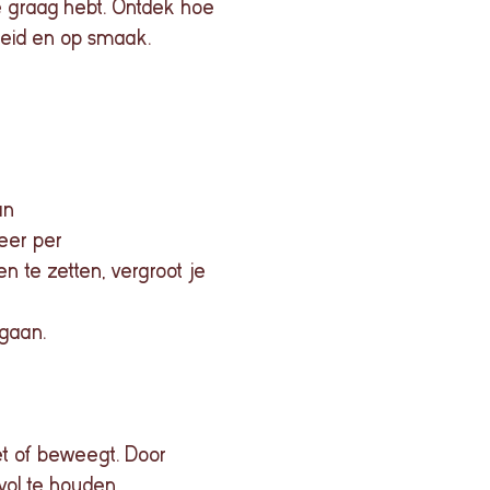
e graag hebt.
Ontdek
hoe
eid
en op smaak.
an
keer per
n te zetten, vergroot je
 gaan.
t of beweegt. Door
vol te houden.