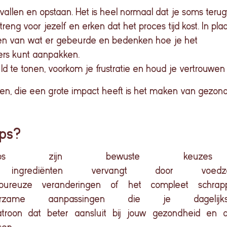
allen en opstaan. Het is heel normaal dat je soms terug
eng voor jezelf en erken dat het proces tijd kost. In plaa
leren van wat er gebeurde en bedenken hoe je het
ers kunt aanpakken.
d te tonen, voorkom je frustratie en houd je vertrouwen i
aken, die een grote impact heeft is het maken van gezo
aps?
aps
zijn
bewuste
keuzes
ingrediënten
vervangt
door
voed
goureuze
veranderingen
of het
compleet
schrap
rzame
aanpassingen
die je
dagelijk
troon
dat
beter
aansluit
bij
jouw
gezondheid
en