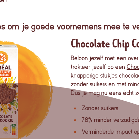
sen
.
ps om je goede voornemens mee te ve
Chocolate Chip C
Beloon jezelf met een overh
trakteer jezelf op een
Choc
knapperige stukjes chocola
zonder suikers en met min
Dus je mag nu eens écht zo
Zonder suikers
78% minder verzadigde
Verminderde impact op