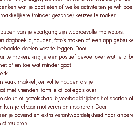
enken wat je gaat eten of welke activiteiten je wilt doe
 makkelijkere (minder gezonde) keuzes te maken.
j
jhouden van je voortgang zijn waardevolle motivators.
een dagboek bijhouden, foto’s maken of een app gebrui
behaalde doelen vast te leggen. Door
ar te maken, krijg je een positief gevoel over wat je al b
 het af en toe wat minder gaat.
werk
 vaak makkelijker vol te houden als je
aat met vrienden, familie of collega’s over
 steun of gezelschap, bijvoorbeeld tijdens het sporten o
n kun je elkaar motiveren en inspireren. Door
ëer je bovendien extra verantwoordelijkheid naar ander
n stimuleren.
f