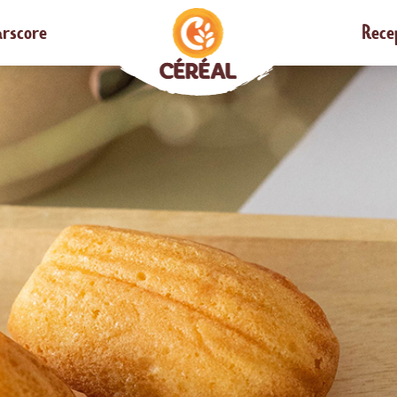
rscore
Rece