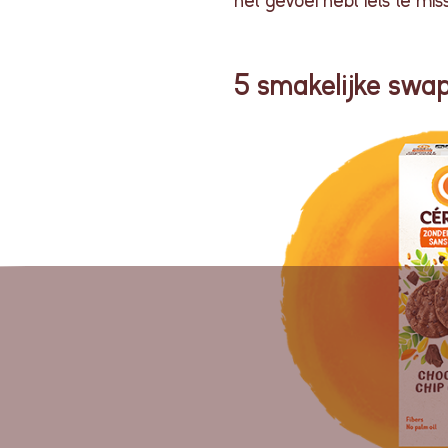
het
gevoel
hebt
iets
te
mis
5 smakelijke swa