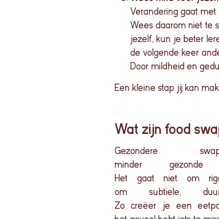
Verandering gaat met v
Wees daarom niet te str
jezelf, kun je beter 
de volgende keer and
Door mildheid en gedul
Een kleine stap jij kan m
Wat zijn food sw
Gezondere
sw
minder
gezonde
Het
gaat
niet
om
ri
om
subtiele
,
duu
Zo
creëer
je
een
eetpa