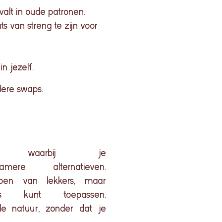
valt in oude patronen.
ts van streng te zijn voor
n jezelf.
ndere swaps.
waarbij
je
zamere
alternatieven
.
pen
van
lekkers
, maar
s
kunt
toepassen
.
de
natuur
,
zonder
dat
je