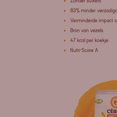
Zonder suikers
83% minder verzadigd
Verminderde impact op
Bron van vezels
47 kcal per koekje
Nutri-Score A