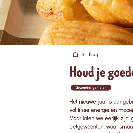
Blog
Houd je goed
Gezonder genieten
Het
nieuwe
jaar
is
aangeb
vol
frisse
energie
en
mooi
Maar
laten
we
eerlijk
zijn
:
eetgewoonten, waar smaak 