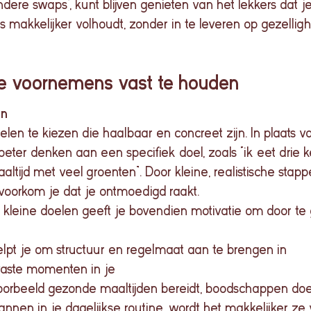
dere swaps’, kunt blijven genieten van het lekkers dat j
s
makkelijk
er
volhoudt,
zonder
in
te
leveren
op
gezelligh
de voornemens vast te houden
en
elen te kiezen die haalbaar en concreet zijn. In plaats v
e beter denken aan een specifiek doel, zoals “ik eet drie 
ijd met veel groenten”. Door kleine, realistische stappe
voorkom je dat je ontmoedigd raakt.
 kleine doelen geeft je bovendien motivatie om door te
lpt je om structuur en regelmaat aan te brengen in
vaste momenten in je
oorbeeld gezonde maaltijden bereidt, boodschappen doe
annen in je dagelijkse routine, wordt het makkelijker ze 