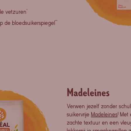
e vetzuren*
 de bloedsuikerspiegel**
Madeleines
Verwen jezelf zonder schu
suikervrije
Madeleines
! Met
zachte textuur en een vleug
lekkernij je smaakpapillen