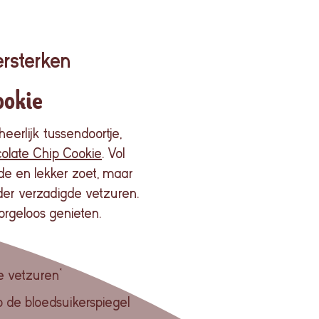
rsterken
ookie
eerlijk tussendoortje,
olate Chip Cookie
. Vol
de en lekker zoet, maar
der verzadigde vetzuren.
rgeloos genieten.
 vetzuren*
 de bloedsuikerspiegel