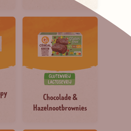
spy
Chocolade &
Hazelnootbrownies