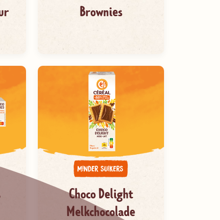
ur
Brownies
s
Choco Delight
Melkchocolade