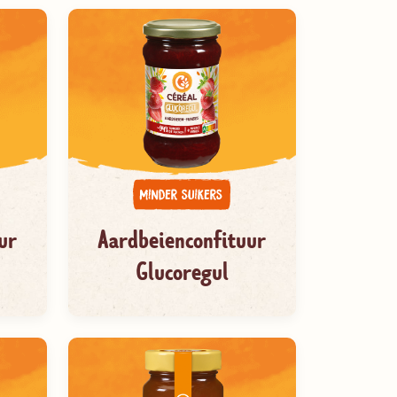
ur
Aardbeienconfituur
Glucoregul