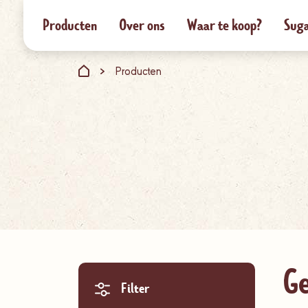
Producten
Over ons
Waar te koop?
Suga
Producten
Ge
Filter