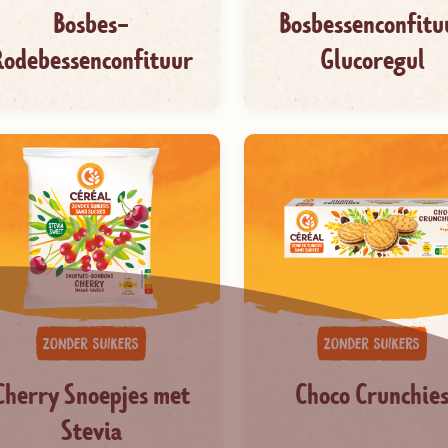
Bosbes-
Bosbessenconfitu
Rodebessenconfituur
Glucoregul
Cherry Snoepjes met
Choco Crunchie
Stevia