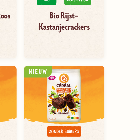
koos
Bio Rijst-
Kastanjecrackers
NIEUW