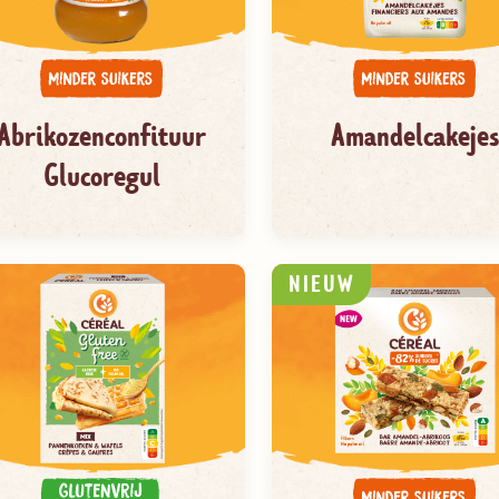
Abrikozenconfituur
Amandelcakejes
Glucoregul
NIEUW