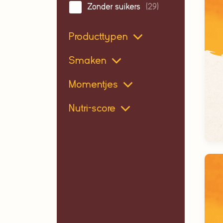
Zonder suikers
(29)
Producttypen
Smaken
Momentjes
Nutri-score