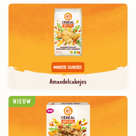
Amandelcakejes
NIEUW