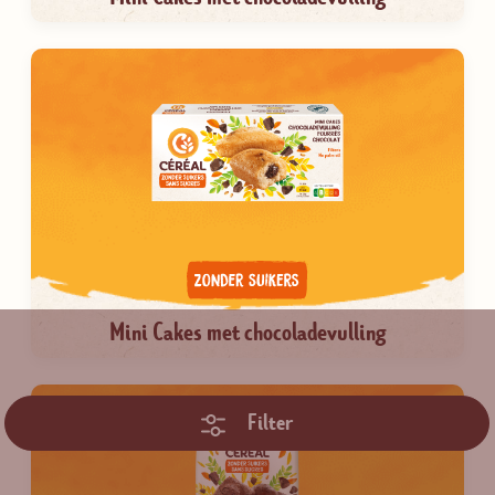
Mini Cakes met chocoladevulling
Filter