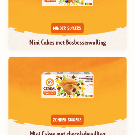
Mini Cakes met Bosbessenvulling
Mini Cakes met chocoladevulling