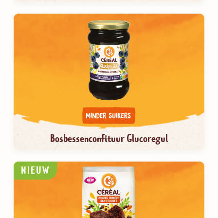
Bosbessenconfituur Glucoregul
NIEUW