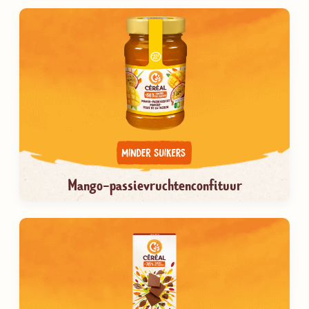
Mango-passievruchtenconfituur