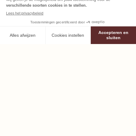
Waar ben je in geïnteresseerd?
Gluten- en/of lactosevrij
Minder/Zonder suikers
Ik geef Nutrition & Santé toestemming om mijn e-mailadres te
gebruiken voor monitoring, informatie en andere diensten van
de Nutrition & Santé groep. Ik ga akkoord met de
Algemene
gebruiksvoorwaarden
Inschrijven