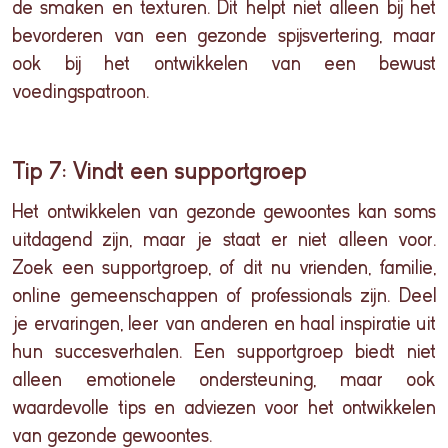
de
smaken
en
texturen
. Dit
helpt
niet
alleen
bij
het
bevorderen
van
een
gezonde
spijsvertering
, maar
ook
bij
het
ontwikkelen
van
een
bewust
voedingspatroon
.
Tip 7: Vindt een supportgroep
Het
ontwikkelen
van
gezonde
gewoontes
kan
soms
uitdagend
zijn
, maar je
staat
er
niet
alleen
voor
.
Zoek
een
supportgroep
, of
dit
nu
vrienden
,
familie
,
online
gemeenschappen
of professionals
zijn
. Deel
je
ervaringen
, leer van
anderen
en
haal
inspiratie
uit
hun
succesverhalen
. Een
supportgroep
biedt
niet
alleen
emotionele
ondersteuning
, maar
ook
waardevolle
tips
en
adviezen
voor
het
ontwikkelen
van
gezonde
gewoontes
.