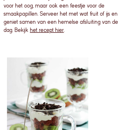
voor
het
oog
, maar
ook
een
feestje
voor
de
smaakpapillen
.
Serveer
het met wat fruit of ijs
en
geniet
samen
van
een
hemelse
afsluiting
van de
dag
. Bekijk
het recept hier
.