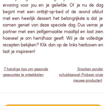
ervaring
voor
jou
en
je
geliefde
. Of je nu de
dag
begint
met
een
ontbijt
-op-bed of de
avond
afsluit
met
een
heerlijk dessert
, het
belangrijkste
is
dat
je
samen
geniet
van
deze
speciale
dag
. Dus
verras
je
partner met
een
zelfgemaakte
maaltijd
en
laat
zien
hoeveel
je om hem/
haar
geeft
. Wil je de
volledige
recepten
bekijken
?
Klik
dan op de links
hierboven
en
laat
je
inspireren
!
7 handige tips om gezonde
Snacken zonder
gewoontes te ontwikkelen
schuldgevoel: Probeer onze
nieuwe producten!