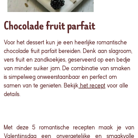
Chocolade fruit parfait
Voor het dessert kun je een heerlijke romantische
chocolade fruit parfait bereiden. Denk aan slagroom,
vers fruit en zandkoekjes, geserveerd op een bedje
van minder suiker jam. De
combinatie
van
smaken
is
simpelweg
onweerstaanbaar
en
perfect om
samen
van
te
genieten
.
Bekijk
het
recept
voor
alle
details.
Met
deze
5
romantische
recepten
maak
je van
Valentijnsdag
een
onvergetelijke
en
smaakvolle