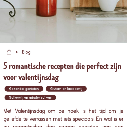
Blog
5 romantische recepten die perfect zijn
voor valentijnsdag
Gezonder genieten
Gluten- en lactosevrij
Suikervrij en minder suikers
Met
Valentijnsdag
om de
hoek
is het
tijd
om je
geliefde
te
verrassen
met
iets
speciaals
. En wat is er
nu
romantischer
dan
samen
genieten
van
een